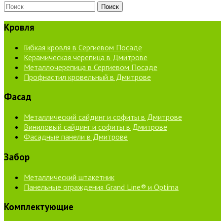
Кровля
Гибкая кровля в Сергиевом Посаде
Керамическая черепица в Дмитрове
Металлочерепица в Сергиевом Посаде
Профнастил кровельный в Дмитрове
Фасад
Металлический сайдинг и софиты в Дмитрове
Виниловый сайдинг и софиты в Дмитрове
Фасадные панели в Дмитрове
Забор
Металлический штакетник
Панельные ограждения Grand Line® и Optima
Комплектующие