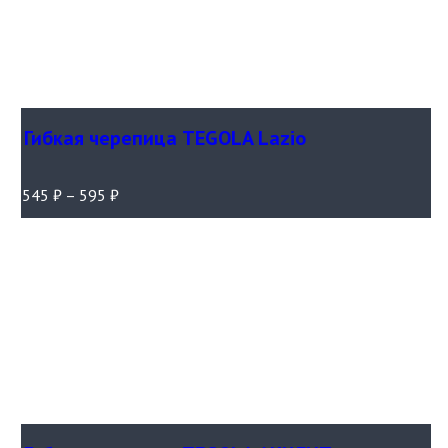
Гибкая черепица TEGOLA Lazio
545
₽
–
595
₽