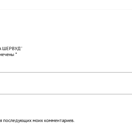
LA ШЕРВУД”
омечены
*
для последующих моих комментариев.