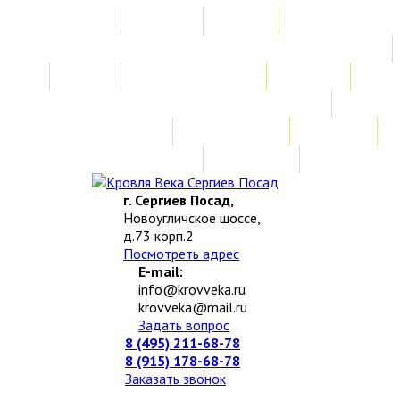
Главная
Акции
Услуги
Замер
Расчет стоимости
Монтаж
Изготовление нестандартных изделий
Доставка и возврат
Наши работы
Новости
О компании
Контакты
г. Сергиев Посад,
Новоугличское шоссе,
д.73 корп.2
Посмотреть адрес
E-mail:
info@krovveka.ru
krovveka@mail.ru
Задать вопрос
8 (495) 211-68-78
8 (915) 178-68-78
Заказать звонок