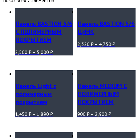
Показ всех 7 элементов
Панель BASTION 5/6
Панель BASTION 5/6
С ПОЛИМЕРНЫМ
ЦИНК
ПОКРЫТИЕМ
2,320
₽
–
4,750
₽
2,500
₽
–
5,000
₽
Панель Light с
Панель MEDIUM С
полимерным
ПОЛИМЕРНЫМ
покрытием
ПОКРЫТИЕМ
1,450
₽
–
1,890
₽
900
₽
–
2,900
₽