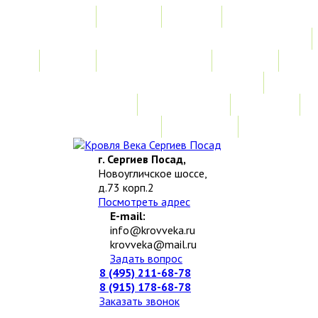
Главная
Акции
Услуги
Замер
Расчет стоимости
Монтаж
Изготовление нестандартных изделий
Доставка и возврат
Наши работы
Новости
О компании
Контакты
г. Сергиев Посад,
Новоугличское шоссе,
д.73 корп.2
Посмотреть адрес
E-mail:
info@krovveka.ru
krovveka@mail.ru
Задать вопрос
8 (495) 211-68-78
8 (915) 178-68-78
Заказать звонок