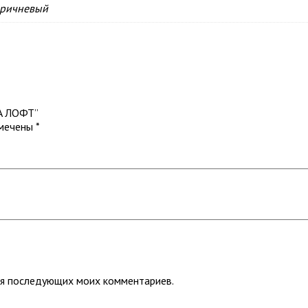
оричневый
LA ЛОФТ”
омечены
*
для последующих моих комментариев.