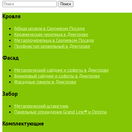
Кровля
Гибкая кровля в Сергиевом Посаде
Керамическая черепица в Дмитрове
Металлочерепица в Сергиевом Посаде
Профнастил кровельный в Дмитрове
Фасад
Металлический сайдинг и софиты в Дмитрове
Виниловый сайдинг и софиты в Дмитрове
Фасадные панели в Дмитрове
Забор
Металлический штакетник
Панельные ограждения Grand Line® и Optima
Комплектующие