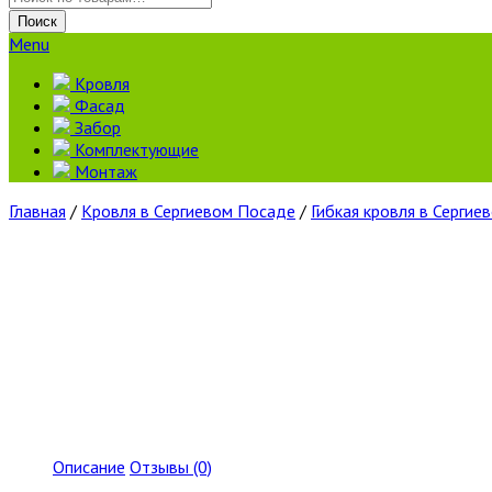
Поиск
Menu
Кровля
Фасад
Забор
Комплектующие
Монтаж
Главная
/
Кровля в Сергиевом Посаде
/
Гибкая кровля в Сергие
Описание
Отзывы (0)