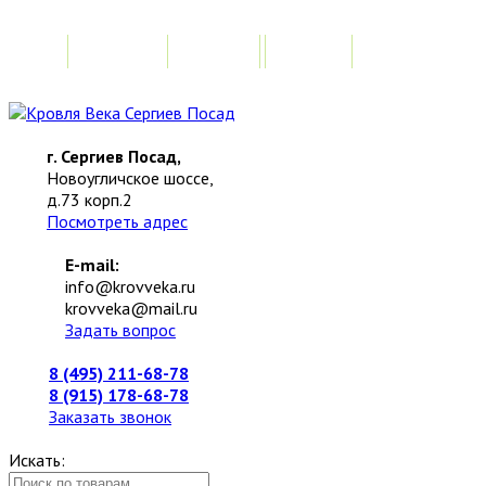
Главная
Акции
Замер
Расчет стоимо
г. Сергиев Посад,
Новоугличское шоссе,
д.73 корп.2
Посмотреть адрес
E-mail:
info@krovveka.ru
krovveka@mail.ru
Задать вопрос
8 (495) 211-68-78
8 (915) 178-68-78
Заказать звонок
Искать: