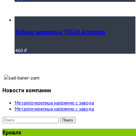
Гибкая черепица TEGOLA Veneto
460
₽
Новости компании
Металлочерепица напрямую с завода
Металлочерепица напрямую с завода
Кровля