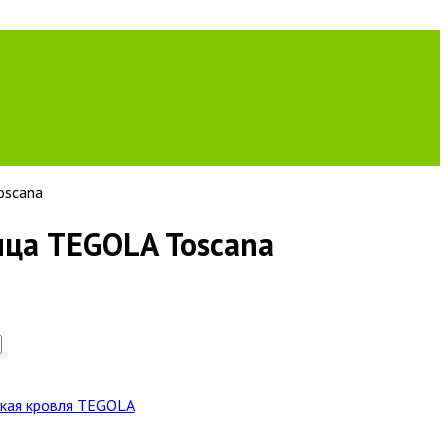
oscana
ица TEGOLA Toscana
бкая кровля TEGOLA