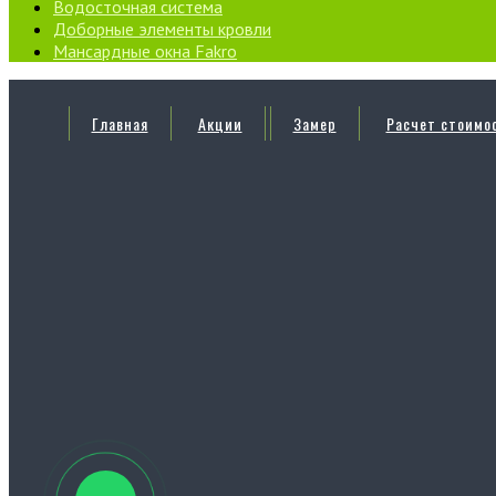
Водосточная система
Доборные элементы кровли
Мансардные окна Fakro
Главная
Акции
Замер
Расчет стоимо