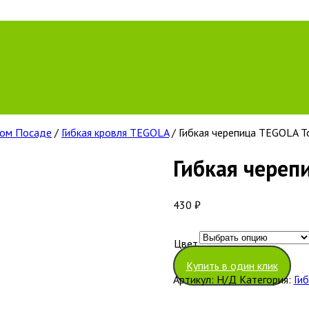
вом Посаде
/
Гибкая кровля TEGOLA
/ Гибкая черепица TEGOLA T
Гибкая череп
430
₽
Цвет
Очистить
Купить в один клик
Артикул:
Н/Д
Категория:
Ги