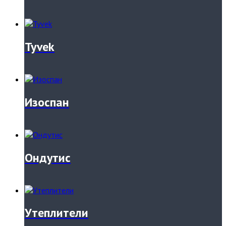
Tyvek
Изоспан
Ондутис
Утеплители