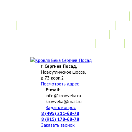
Главная
Акции
Услуги
Замер
Расчет стоимости
Монтаж
Изготовление нестандартных изделий
Доставка и возврат
Наши работы
Новости
О компании
Контакты
г. Сергиев Посад,
Новоугличское шоссе,
д.73 корп.2
Посмотреть адрес
E-mail:
info@krovveka.ru
krovveka@mail.ru
Задать вопрос
8 (495) 211-68-78
8 (915) 178-68-78
Заказать звонок