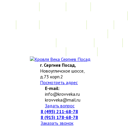
Главная
Акции
Услуги
Замер
Расчет стоимости
Монтаж
Изготовление нестандартных изделий
Доставка и возврат
Наши работы
Новости
О компании
Контакты
г. Сергиев Посад,
Новоугличское шоссе,
д.73 корп.2
Посмотреть адрес
E-mail:
info@krovveka.ru
krovveka@mail.ru
Задать вопрос
8 (495) 211-68-78
8 (915) 178-68-78
Заказать звонок