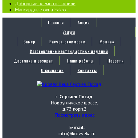
Доборные элементы кровли
Мансардные окна Fakro
Главная
Акции
Услуги
Замер
Расчет стоимости
Монтаж
Изготовление нестандартных изделий
Доставка и возврат
Наши работы
Новости
О компании
Контакты
г. Сергиев Посад,
Новоугличское шоссе,
д.73 корп.2
Посмотреть адрес
E-mail:
info@krovveka.ru