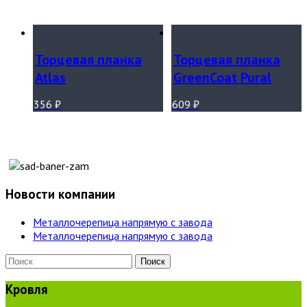
Торцевая планка
Торцевая планка
Atlas
GreenCoat Pural
356
₽
609
₽
Новости компании
Металлочерепица напрямую с завода
Металлочерепица напрямую с завода
Кровля