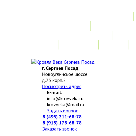
Главная
Акции
Услуги
Замер
Расчет стоимости
Монтаж
Изготовление нестандартных изделий
Доставка и возврат
Наши работы
Новости
О компании
Контакты
г. Сергиев Посад,
Новоугличское шоссе,
д.73 корп.2
Посмотреть адрес
E-mail:
info@krovveka.ru
krovveka@mail.ru
Задать вопрос
8 (495) 211-68-78
8 (915) 178-68-78
Заказать звонок