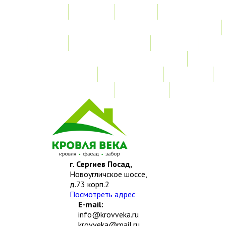
Главная
Акции
Услуги
Замер
Расчет стоимости
Монтаж
Изготовление нестандартных изделий
Доставка и возврат
Наши работы
Новости
О компании
Контакты
г. Сергиев Посад,
Новоугличское шоссе,
д.73 корп.2
Посмотреть адрес
E-mail:
info@krovveka.ru
krovveka@mail.ru