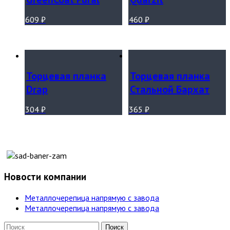
609
₽
460
₽
Торцевая планка
Торцевая планка
Drap
Стальной Бархат
304
₽
365
₽
Новости компании
Металлочерепица напрямую с завода
Металлочерепица напрямую с завода