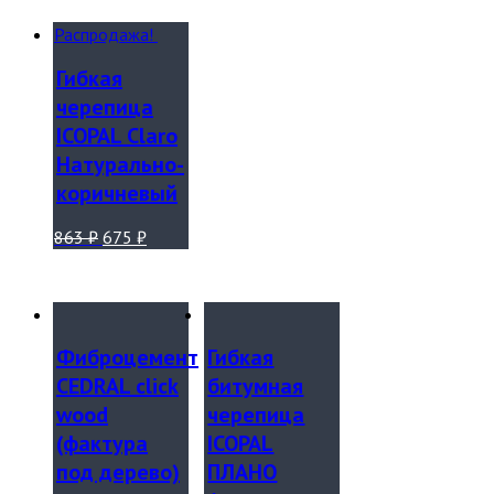
Распродажа!
Гибкая
черепица
ICOPAL Claro
Натурально-
коричневый
863
₽
675
₽
Фиброцемент
Гибкая
CEDRAL click
битумная
wood
черепица
(фактура
ICOPAL
под дерево)
ПЛАНО