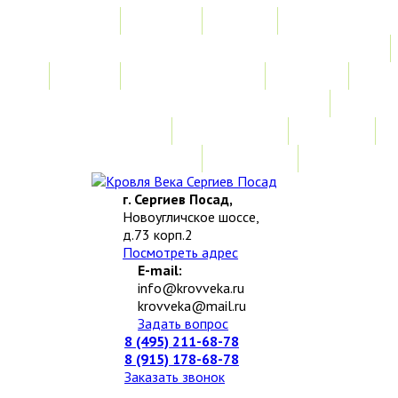
Главная
Акции
Услуги
Замер
Расчет стоимости
Монтаж
Изготовление нестандартных изделий
Доставка и возврат
Наши работы
Новости
О компании
Контакты
г. Сергиев Посад,
Новоугличское шоссе,
д.73 корп.2
Посмотреть адрес
E-mail:
info@krovveka.ru
krovveka@mail.ru
Задать вопрос
8 (495) 211-68-78
8 (915) 178-68-78
Заказать звонок