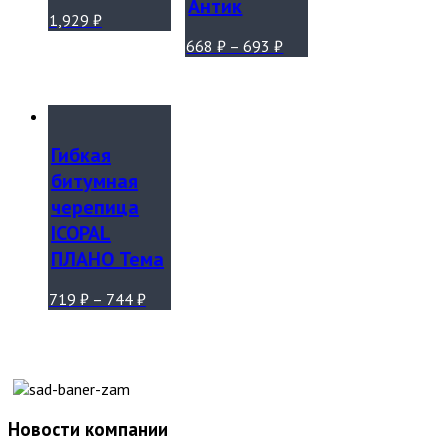
Антик
1,929
₽
668
₽
–
693
₽
Гибкая
битумная
черепица
ICOPAL
ПЛАНО Тема
719
₽
–
744
₽
Новости компании