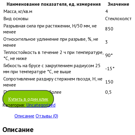
Наименование показателя, ед. измерения
Значение
Масса, кг/кв.м
4
Вид основы
Стеклохолст
Разрывная сила при растяжении, Н/50 мм, не
850
менее
Относительное удлинение при разрыве, %, не
3
менее
Теплостойкость в течение 2 ч при температуре,
90°
°С, не ниже
Гибкость на брусе с закруглением радиусом 25
-15°
мм при температуре °С, не выше
Сопротивление раздиру стержнем гвоздя, Н, не
150
менее
Потеря посыпки, г, не более
0,5
Купить в один клик
Категория:
Uncategorized
Описание
Отзывы (0)
Описание