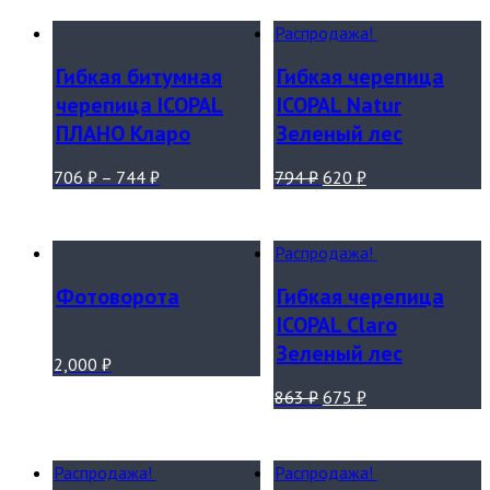
Распродажа!
Гибкая битумная
Гибкая черепица
черепица ICOPAL
ICOPAL Natur
ПЛАНО Кларо
Зеленый лес
706
₽
–
744
₽
794
₽
620
₽
Распродажа!
Фотоворота
Гибкая черепица
ICOPAL Claro
Зеленый лес
2,000
₽
863
₽
675
₽
Распродажа!
Распродажа!