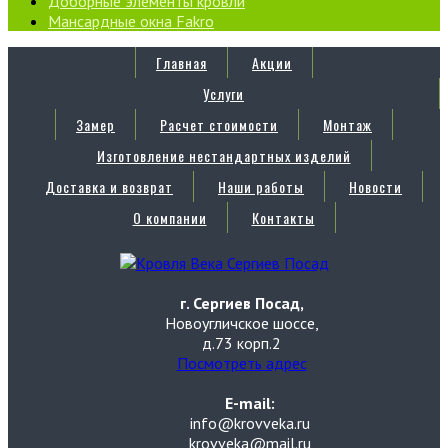
Доборные элементы кровли
Мансардные окна Fakro
Главная
Акции
Услуги
Замер
Расчет стоимости
Монтаж
Изготовление нестандартных изделий
Доставка и возврат
Наши работы
Новости
О компании
Контакты
г. Сергиев Посад,
Новоугличское шоссе,
д.73 корп.2
Посмотреть адрес
E-mail:
info@krovveka.ru
krovveka@mail.ru