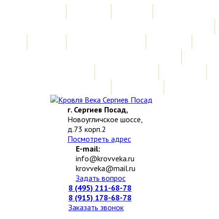
Главная
Акции
Услуги
Замер
Расчет стоимости
Монтаж
Изготовление нестандартных изделий
Доставка и возврат
Наши работы
Новости
О компании
Контакты
г. Сергиев Посад,
Новоугличское шоссе,
д.73 корп.2
Посмотреть адрес
E-mail:
info@krovveka.ru
krovveka@mail.ru
Задать вопрос
8 (495) 211-68-78
8 (915) 178-68-78
Заказать звонок