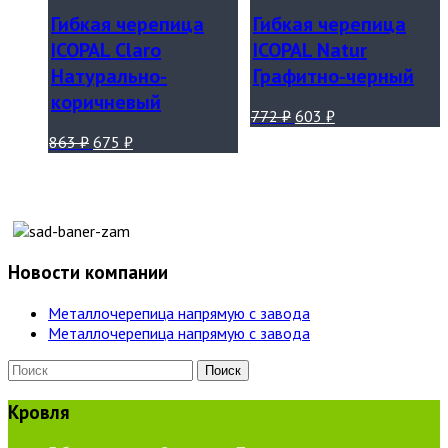
Гибкая черепица
Гибкая черепица
ICOPAL Claro
ICOPAL Natur
Натурально-
Графитно-черный
коричневый
772
₽
603
₽
863
₽
675
₽
Новости компании
Металлочерепица напрямую с завода
Металлочерепица напрямую с завода
Кровля