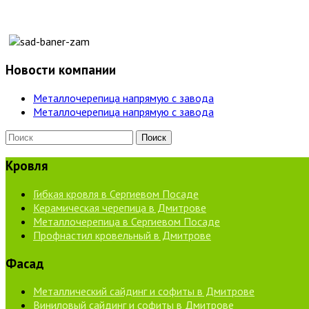
Новости компании
Металлочерепица напрямую с завода
Металлочерепица напрямую с завода
Кровля
Гибкая кровля в Сергиевом Посаде
Керамическая черепица в Дмитрове
Металлочерепица в Сергиевом Посаде
Профнастил кровельный в Дмитрове
Фасад
Металлический сайдинг и софиты в Дмитрове
Виниловый сайдинг и софиты в Дмитрове