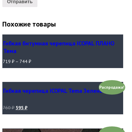
Похожие товары
Гибкая битумная черепица ICOPAL ПЛАНО
Тема
719
₽
–
744
₽
Распродажа!
Гибкая черепица ICOPAL Tema Зеленый лес
760
₽
595
₽