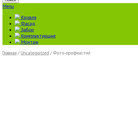
Menu
Кровля
Фасад
Забор
Комплектующие
Монтаж
Главная
/
Uncategorized
/ Фото-профнастил