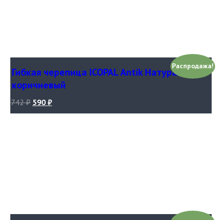
Распродажа!
Гибкая черепица ICOPAL Antik Натурально-
коричневый
742
₽
590
₽