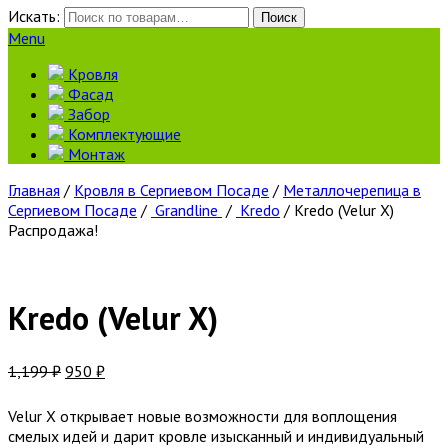
Искать:
Поиск
Menu
Кровля
Фасад
Забор
Комплектующие
Монтаж
Главная
/
Кровля в Сергиевом Посаде
/
Металлочерепица в
Сергиевом Посаде
/
Grandline
/
Kredo
/ Kredo (Velur X)
Распродажа!
Kredo (Velur X)
1,199
₽
950
₽
Velur X открывает новые возможности для воплощения
смелых идей и дарит кровле изысканный и индивидуальный