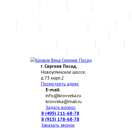
Главная
Акции
Услуги
Замер
Расчет стоимости
Монтаж
Изготовление нестандартных изделий
Доставка и возврат
Наши работы
Новости
О компании
Контакты
г. Сергиев Посад,
Новоугличское шоссе,
д.73 корп.2
Посмотреть адрес
E-mail:
info@krovveka.ru
krovveka@mail.ru
Задать вопрос
8 (495) 211-68-78
8 (915) 178-68-78
Заказать звонок