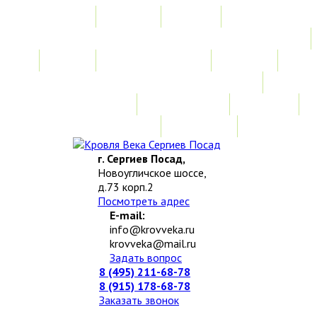
Главная
Акции
Услуги
Замер
Расчет стоимости
Монтаж
Изготовление нестандартных изделий
Доставка и возврат
Наши работы
Новости
О компании
Контакты
г. Сергиев Посад,
Новоугличское шоссе,
д.73 корп.2
Посмотреть адрес
E-mail:
info@krovveka.ru
krovveka@mail.ru
Задать вопрос
8 (495) 211-68-78
8 (915) 178-68-78
Заказать звонок