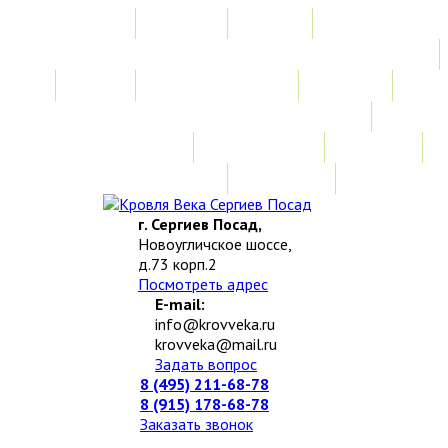
Главная
Акции
Услуги
Замер
Расчет стоимости
Монтаж
Изготовление нестандартных изделий
Доставка и возврат
Наши работы
Новости
О компании
Контакты
г. Сергиев Посад,
Новоугличское шоссе,
д.73 корп.2
Посмотреть адрес
E-mail:
info@krovveka.ru
krovveka@mail.ru
Задать вопрос
8 (495) 211-68-78
8 (915) 178-68-78
Заказать звонок