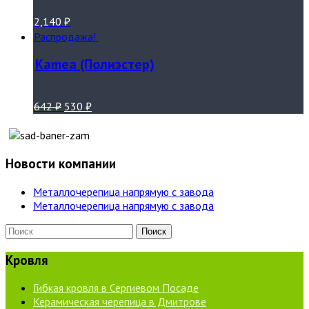
2,140
₽
Распродажа!
Kamea (Полиэстер)
642
₽
530
₽
Новости компании
Металлочерепица напрямую с завода
Металлочерепица напрямую с завода
Кровля
Гибкая кровля в Сергиевом Посаде
Керамическая черепица в Дмитрове