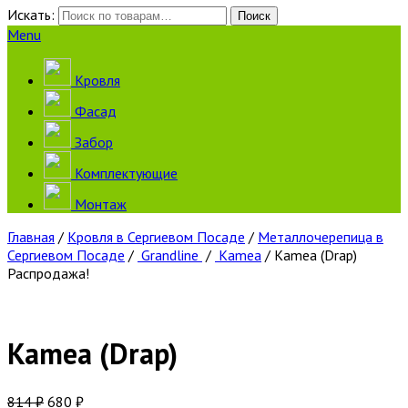
Искать:
Поиск
Menu
Кровля
Фасад
Забор
Комплектующие
Монтаж
Главная
/
Кровля в Сергиевом Посаде
/
Металлочерепица в
Сергиевом Посаде
/
Grandline
/
Kamea
/ Kamea (Drap)
Распродажа!
Kamea (Drap)
814
₽
680
₽