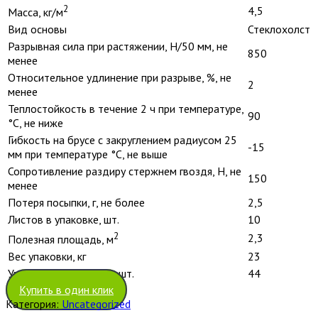
2
4,5
Масса, кг/м
Вид основы
Стеклохолст
Разрывная сила при растяжении, Н/50 мм, не
850
менее
Относительное удлинение при разрыве, %, не
2
менее
Теплостойкость в течение 2 ч при температуре,
90
°С, не ниже
Гибкость на брусе с закруглением радиусом 25
-15
мм при температуре °С, не выше
Сопротивление раздиру стержнем гвоздя, Н, не
150
менее
Потеря посыпки, г, не более
2,5
Листов в упаковке, шт.
10
2
2,3
Полезная площадь, м
Вес упаковки, кг
23
Упаковка на поддоне, шт.
44
Купить в один клик
Категория:
Uncategorized