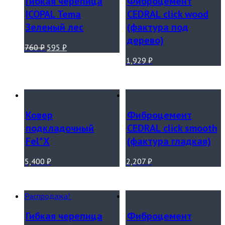
Гибкая черепица
Фиброцемент
ICOPAL Tema
CEDRAL click wood
Зеленый лес
(фактура под
дерево)
760
₽
595
₽
1,929
₽
Ковер
Фиброцемент
подкладочный
CEDRAL click smooth
Fel*Х
(фактура гладкая)
5,400
₽
2,207
₽
Распродажа!
Гибкая черепица
Фиброцемент