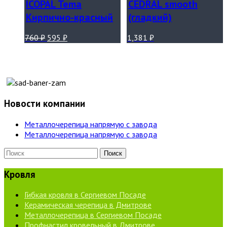
ICOPAL Tema
CEDRAL smooth
Кирпично-красный
(гладкий)
760
₽
595
₽
1,381
₽
Новости компании
Металлочерепица напрямую с завода
Металлочерепица напрямую с завода
Кровля
Гибкая кровля в Сергиевом Посаде
Керамическая черепица в Дмитрове
Металлочерепица в Сергиевом Посаде
Профнастил кровельный в Дмитрове