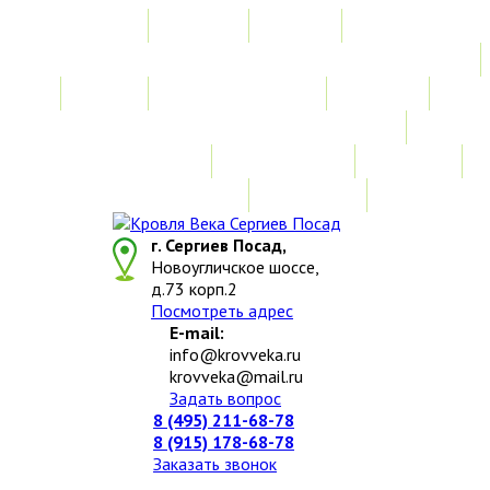
Главная
Акции
Услуги
Замер
Расчет стоимости
Монтаж
Изготовление нестандартных изделий
Доставка и возврат
Наши работы
Новости
О компании
Контакты
г. Сергиев Посад,
Новоугличское шоссе,
д.73 корп.2
Посмотреть адрес
E-mail:
info@krovveka.ru
krovveka@mail.ru
Задать вопрос
8 (495) 211-68-78
8 (915) 178-68-78
Заказать звонок