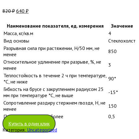
820
₽
640
₽
Наименование показателя, ед. измерения
Значение
Масса, кг/кв.м
4
Вид основы
Стеклохолст
Разрывная сила при растяжении, Н/50 мм, не
850
менее
Относительное удлинение при разрыве, %, не
3
менее
Теплостойкость в течение 2 ч при температуре,
90°
°С, не ниже
Гибкость на брусе с закруглением радиусом 25
-15°
мм при температуре °С, не выше
Сопротивление раздиру стержнем гвоздя, Н, не
150
менее
Потеря посыпки, г, не более
0,5
Купить в один клик
Категория:
Uncategorized