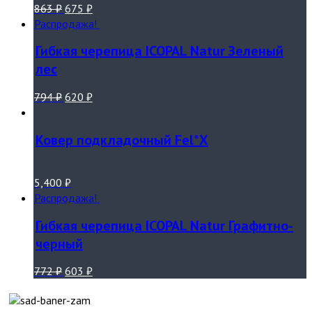
863
₽
675
₽
Распродажа!
Гибкая черепица ICOPAL Natur Зеленый
лес
794
₽
620
₽
Ковер подкладочный Fel*Х
5,400
₽
Распродажа!
Гибкая черепица ICOPAL Natur Графитно-
черный
772
₽
603
₽