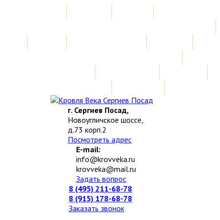
Главная
Акции
Услуги
Замер
Расчет стоимости
Монтаж
Изготовление нестандартных изделий
Доставка и возврат
Наши работы
Новости
О компании
Контакты
г. Сергиев Посад,
Новоугличское шоссе,
д.73 корп.2
Посмотреть адрес
E-mail:
info@krovveka.ru
krovveka@mail.ru
Задать вопрос
8 (495) 211-68-78
8 (915) 178-68-78
Заказать звонок