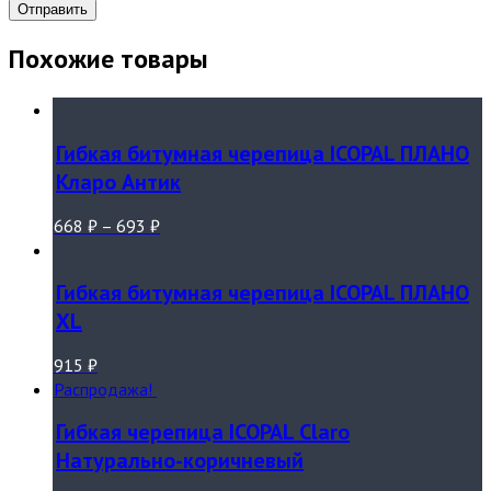
Похожие товары
Гибкая битумная черепица ICOPAL ПЛАНО
Кларо Антик
668
₽
–
693
₽
Гибкая битумная черепица ICOPAL ПЛАНО
XL
915
₽
Распродажа!
Гибкая черепица ICOPAL Claro
Натурально-коричневый