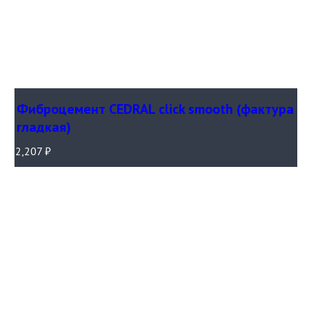
Фиброцемент CEDRAL click smooth (фактура
гладкая)
2,207
₽