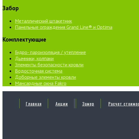
Забор
Металлический штакетник
Панельные ограждения Grand Line® и Optima
Комплектующие
Гидро- пароизоляция / утепление
Дымники, колпаки
Элементы безопасности кровли
Водосточная система
Доборные элементы кровли
Мансардные окна Fakro
Главная
Акции
Замер
Расчет стоимо