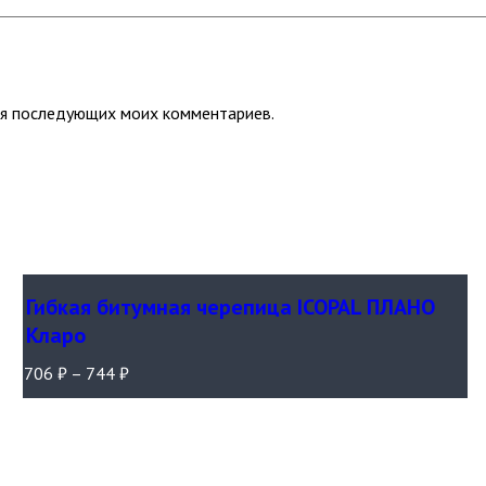
для последующих моих комментариев.
Гибкая битумная черепица ICOPAL ПЛАНО
Кларо
706
₽
–
744
₽