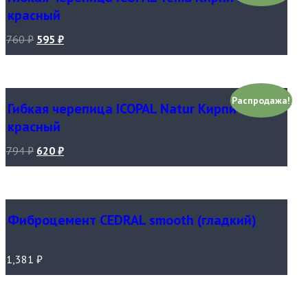
красный
760
₽
595
₽
Распродажа!
Гибкая черепица ICOPAL Natur Кирпично-
красный
794
₽
620
₽
Фиброцемент CEDRAL smooth (гладкий)
1,381
₽