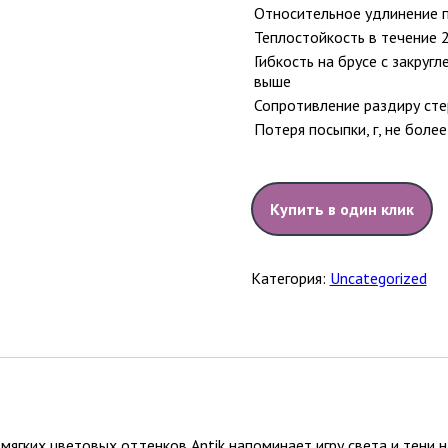
Относительное удлинение п
Теплостойкость в течение 2
Гибкость на брусе с закруг
выше
Сопротивление раздиру сте
Потеря посыпки, г, не более
Купить в один клик
Категория:
Uncategorized
ягких цветовых оттенков Antik напоминает игру света и тени н