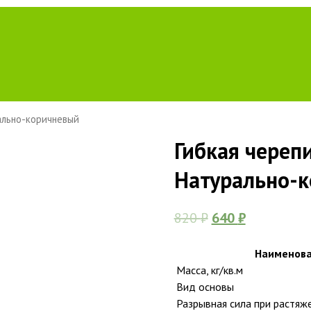
рально-коричневый
Гибкая черепи
Натурально-
820
₽
640
₽
Наименова
Масса, кг/кв.м
Вид основы
Разрывная сила при растяже