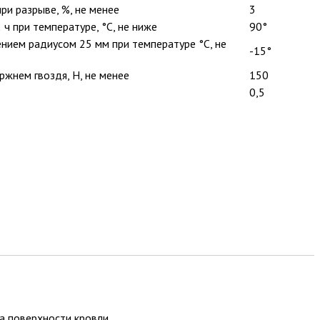
ри разрыве, %, не менее
3
 ч при температуре, °С, не ниже
90°
лением радиусом 25 мм при температуре °С, не
-15°
ржнем гвоздя, Н, не менее
150
0,5
а поверхности кровли.