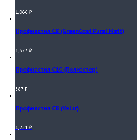
1,066
₽
Профнастил С8 (GreenCoat Pural Matt)
1,373
₽
Профнастил С10 (Полиэстер)
387
₽
Профнастил С8 (Velur)
1,221
₽