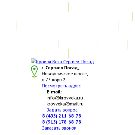
Главная
Акции
Услуги
Замер
Расчет стоимости
Монтаж
Изготовление нестандартных изделий
Доставка и возврат
Наши работы
Новости
О компании
Контакты
г. Сергиев Посад,
Новоугличское шоссе,
д.73 корп.2
Посмотреть адрес
E-mail:
info@krovveka.ru
krovveka@mail.ru
Задать вопрос
8 (495) 211-68-78
8 (915) 178-68-78
Заказать звонок