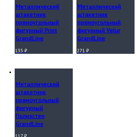
Металлический
Металлический
штакетник
штакетник
прямоугольный
прямоугольный
фигурный Print
фигурный Velur
GrandLine
GrandLine
135
₽
271
₽
Металлический
штакетник
прямоугольный
фигурный
Полиэстер
GrandLine
117
₽