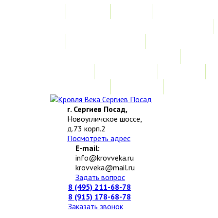
Главная
Акции
Услуги
Замер
Расчет стоимости
Монтаж
Изготовление нестандартных изделий
Доставка и возврат
Наши работы
Новости
О компании
Контакты
г. Сергиев Посад,
Новоугличское шоссе,
д.73 корп.2
Посмотреть адрес
E-mail:
info@krovveka.ru
krovveka@mail.ru
Задать вопрос
8 (495) 211-68-78
8 (915) 178-68-78
Заказать звонок