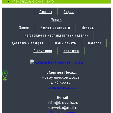
Мансардные окна Fakro
Главная
Акции
Услуги
Замер
Расчет стоимости
Монтаж
Изготовление нестандартных изделий
Доставка и возврат
Наши работы
Новости
О компании
Контакты
г. Сергиев Посад,
Новоугличское шоссе,
д.73 корп.2
Посмотреть адрес
E-mail:
info@krovveka.ru
krovveka@mail.ru
Задать вопрос