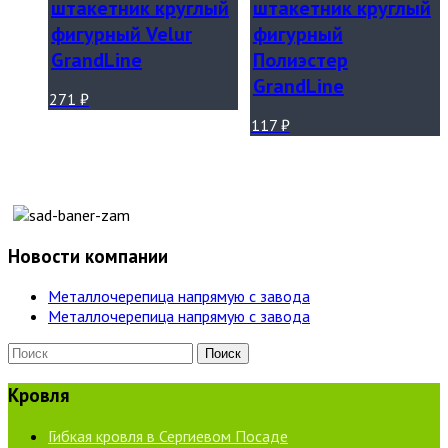
штакетник круглый
штакетник круглый
фигурный Velur
фигурный
GrandLine
Полиэстер
GrandLine
271
₽
117
₽
Новости компании
Металлочерепица напрямую с завода
Металлочерепица напрямую с завода
Кровля
Гибкая кровля в Сергиевом Посаде