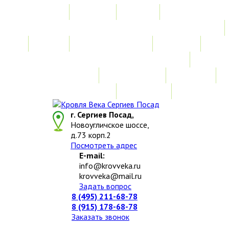
Главная
Акции
Услуги
Замер
Расчет стоимости
Монтаж
Изготовление нестандартных изделий
Доставка и возврат
Наши работы
Новости
О компании
Контакты
г. Сергиев Посад,
Новоугличское шоссе,
д.73 корп.2
Посмотреть адрес
E-mail:
info@krovveka.ru
krovveka@mail.ru
Задать вопрос
8 (495) 211-68-78
8 (915) 178-68-78
Заказать звонок