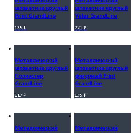
Металлический
Металлический
штакетник круглый
штакетник круглый
Print GrandLine
Velur GrandLine
135
₽
271
₽
Металлический
Металлический
штакетник круглый
штакетник круглый
Полиэстер
фигурный Print
GrandLine
GrandLine
117
₽
135
₽
Металлический
Металлический