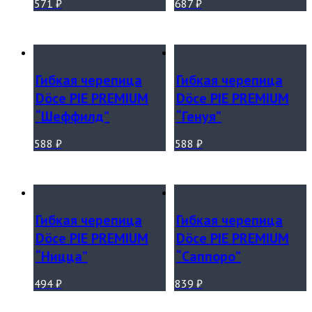
571
₽
687
₽
Гибкая черепица
Гибкая черепица
Döce PIE PREMIUM
Döce PIE PREMIUM
“Шеффилд”
“Генуя”
588
₽
588
₽
Гибкая черепица
Гибкая черепица
Döce PIE PREMIUM
Döce PIE PREMIUM
“Ницца”
“Саппоро”
494
₽
839
₽