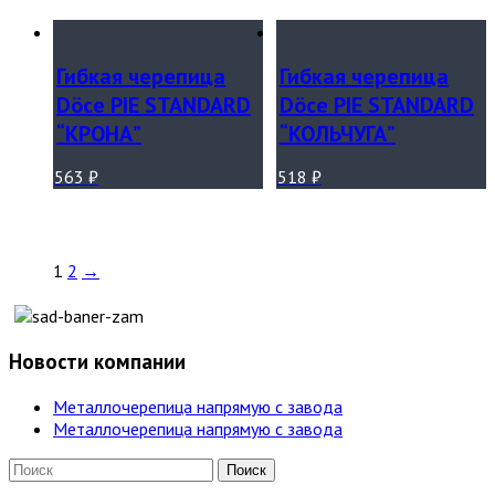
Гибкая черепица
Гибкая черепица
Döce PIE STANDARD
Döce PIE STANDARD
“КРОНА”
“КОЛЬЧУГА”
563
₽
518
₽
1
2
→
Новости компании
Металлочерепица напрямую с завода
Металлочерепица напрямую с завода