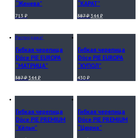
“Женева”
“КАРАТ”
713
₽
387
₽
344
₽
Распродажа!
Гибкая черепица
Гибкая черепица
Döce PIE EUROPA
Döce PIE EUROPA
“МАТРИЦА”
“КУПОЛ”
387
₽
344
₽
430
₽
Гибкая черепица
Гибкая черепица
Döce PIE PREMIUM
Döce PIE PREMIUM
“Кёльн”
“Цюрих”