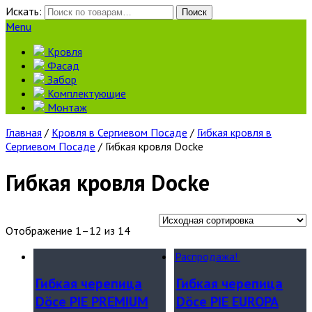
Искать:
Поиск
Menu
Кровля
Фасад
Забор
Комплектующие
Монтаж
Главная
/
Кровля в Сергиевом Посаде
/
Гибкая кровля в
Сергиевом Посаде
/ Гибкая кровля Docke
Гибкая кровля Docke
Отображение 1–12 из 14
Распродажа!
Гибкая черепица
Гибкая черепица
Döce PIE PREMIUM
Döce PIE EUROPA