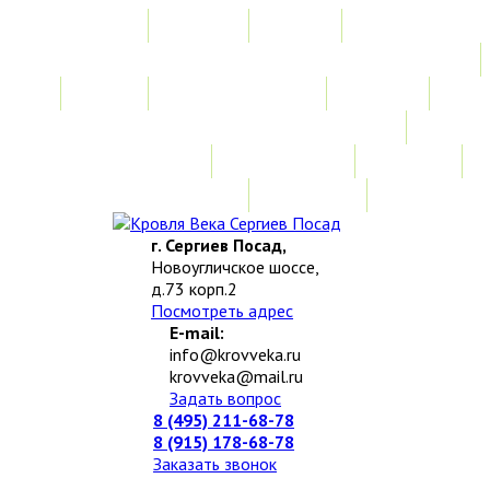
Главная
Акции
Услуги
Замер
Расчет стоимости
Монтаж
Изготовление нестандартных изделий
Доставка и возврат
Наши работы
Новости
О компании
Контакты
г. Сергиев Посад,
Новоугличское шоссе,
д.73 корп.2
Посмотреть адрес
E-mail:
info@krovveka.ru
krovveka@mail.ru
Задать вопрос
8 (495) 211-68-78
8 (915) 178-68-78
Заказать звонок