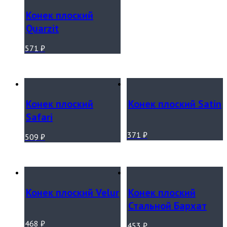
Конек плоский
Quarzit
571
₽
Конек плоский
Конек плоский Satin
Safari
371
₽
509
₽
Конек плоский Velur
Конек плоский
Стальной Бархат
468
₽
453
₽