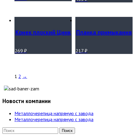
Конек плоский Цинк
Планка примыкания
269
₽
217
₽
1
2
→
Новости компании
Металлочерепица напрямую с завода
Металлочерепица напрямую с завода