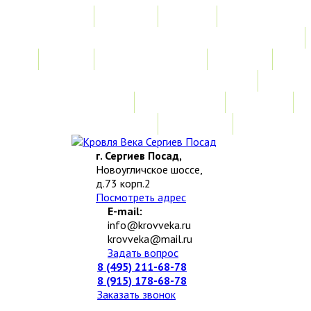
Главная
Акции
Услуги
Замер
Расчет стоимости
Монтаж
Изготовление нестандартных изделий
Доставка и возврат
Наши работы
Новости
О компании
Контакты
г. Сергиев Посад,
Новоугличское шоссе,
д.73 корп.2
Посмотреть адрес
E-mail:
info@krovveka.ru
krovveka@mail.ru
Задать вопрос
8 (495) 211-68-78
8 (915) 178-68-78
Заказать звонок