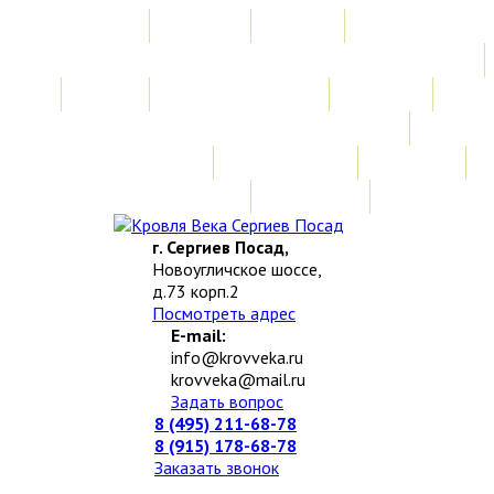
Главная
Акции
Услуги
Замер
Расчет стоимости
Монтаж
Изготовление нестандартных изделий
Доставка и возврат
Наши работы
Новости
О компании
Контакты
г. Сергиев Посад,
Новоугличское шоссе,
д.73 корп.2
Посмотреть адрес
E-mail:
info@krovveka.ru
krovveka@mail.ru
Задать вопрос
8 (495) 211-68-78
8 (915) 178-68-78
Заказать звонок