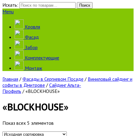
Искать:
Поиск
Menu
Кровля
Фасад
Забор
Комплектующие
Монтаж
Главная
/
Фасады в Сергиевом Посаде
/
Виниловый сайдинг и
софиты в Дмитрове
/
Сайдинг Альта-
Профиль
/ «BLOCKHOUSE»
«BLOCKHOUSE»
Показ всех 5 элементов