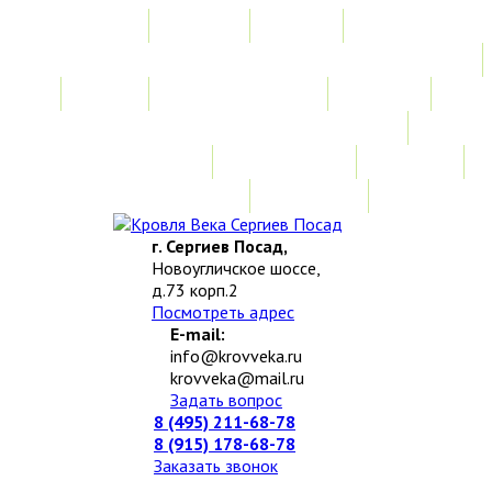
Главная
Акции
Услуги
Замер
Расчет стоимости
Монтаж
Изготовление нестандартных изделий
Доставка и возврат
Наши работы
Новости
О компании
Контакты
г. Сергиев Посад,
Новоугличское шоссе,
д.73 корп.2
Посмотреть адрес
E-mail:
info@krovveka.ru
krovveka@mail.ru
Задать вопрос
8 (495) 211-68-78
8 (915) 178-68-78
Заказать звонок