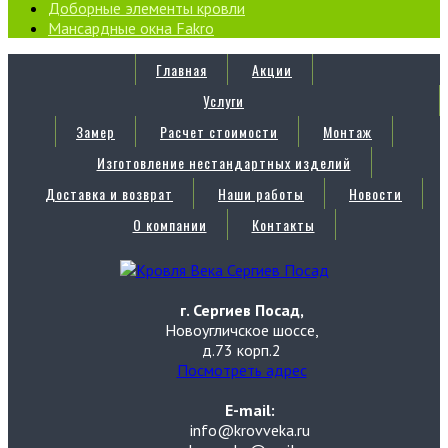
Доборные элементы кровли
Мансардные окна Fakro
Главная
Акции
Услуги
Замер
Расчет стоимости
Монтаж
Изготовление нестандартных изделий
Доставка и возврат
Наши работы
Новости
О компании
Контакты
г. Сергиев Посад,
Новоугличское шоссе,
д.73 корп.2
Посмотреть адрес
E-mail:
info@krovveka.ru