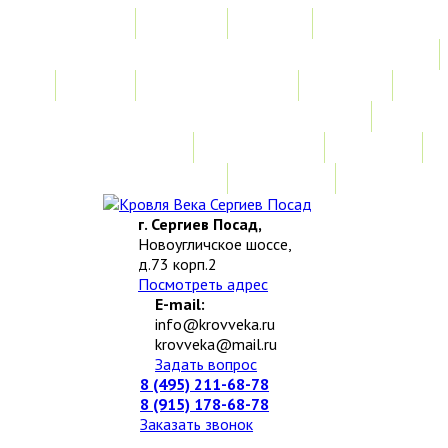
Главная
Акции
Услуги
Замер
Расчет стоимости
Монтаж
Изготовление нестандартных изделий
Доставка и возврат
Наши работы
Новости
О компании
Контакты
г. Сергиев Посад,
Новоугличское шоссе,
д.73 корп.2
Посмотреть адрес
E-mail:
info@krovveka.ru
krovveka@mail.ru
Задать вопрос
8 (495) 211-68-78
8 (915) 178-68-78
Заказать звонок