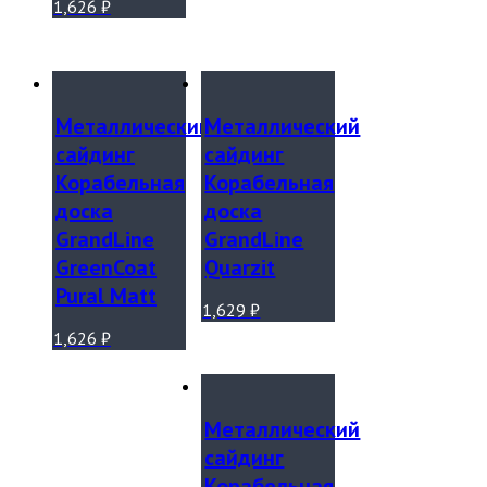
1,626
₽
Металлический
Металлический
сайдинг
сайдинг
Корабельная
Корабельная
доска
доска
GrandLine
GrandLine
GreenCoat
Quarzit
Pural Matt
1,629
₽
1,626
₽
Металлический
сайдинг
Корабельная