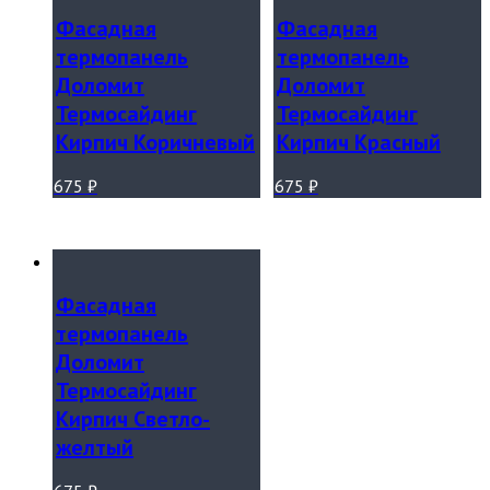
Фасадная
Фасадная
термопанель
термопанель
Доломит
Доломит
Термосайдинг
Термосайдинг
Кирпич Коричневый
Кирпич Красный
675
₽
675
₽
Фасадная
термопанель
Доломит
Термосайдинг
Кирпич Светло-
желтый