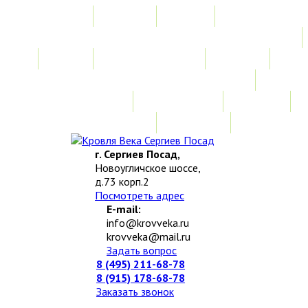
Главная
Акции
Услуги
Замер
Расчет стоимости
Монтаж
Изготовление нестандартных изделий
Доставка и возврат
Наши работы
Новости
О компании
Контакты
г. Сергиев Посад,
Новоугличское шоссе,
д.73 корп.2
Посмотреть адрес
E-mail:
info@krovveka.ru
krovveka@mail.ru
Задать вопрос
8 (495) 211-68-78
8 (915) 178-68-78
Заказать звонок