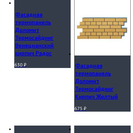
Фасадная
термопанель
Доломит
Термосайдинг
Венецианский
кирпич Радос
Фасадная
630
₽
термопанель
Доломит
Термосайдинг
Кирпич Желтый
675
₽