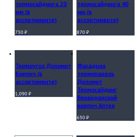
термосайдинга 20
термосайдинга 40
мм (в
мм (в
ассортименте)
ассортименте)
730
₽
870
₽
Термоугол Доломит
Фасадная
Кирпич (в
термопанель
ассортименте)
Доломит
Термосайдинг
1,090
₽
Венецианский
кирпич Алтея
630
₽