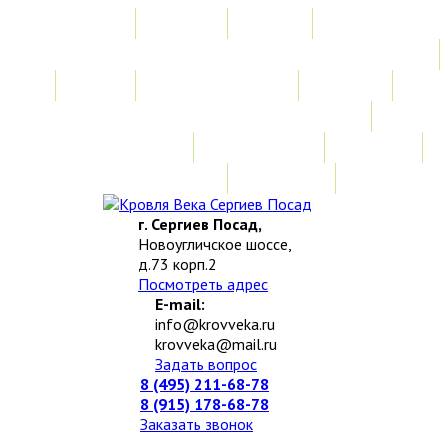
Главная
Акции
Услуги
Замер
Расчет стоимости
Монтаж
Изготовление нестандартных изделий
Доставка и возврат
Наши работы
Новости
О компании
Контакты
г. Сергиев Посад,
Новоугличское шоссе,
д.73 корп.2
Посмотреть адрес
E-mail:
info@krovveka.ru
krovveka@mail.ru
Задать вопрос
8 (495) 211-68-78
8 (915) 178-68-78
Заказать звонок