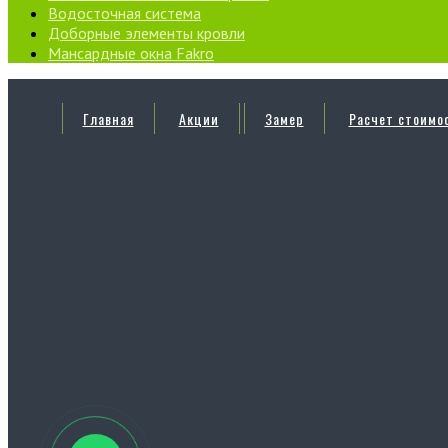
Водосточная система
Доборные элементы кровли
Мансардные окна Fakro
Главная
Акции
Замер
Расчет стоимо