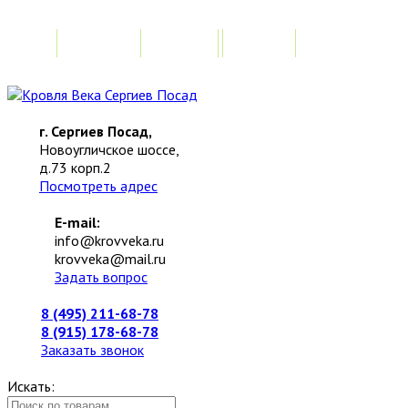
Главная
Акции
Замер
Расчет стоимо
г. Сергиев Посад,
Новоугличское шоссе,
д.73 корп.2
Посмотреть адрес
E-mail:
info@krovveka.ru
krovveka@mail.ru
Задать вопрос
8 (495) 211-68-78
8 (915) 178-68-78
Заказать звонок
Искать: