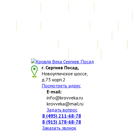
Главная
Акции
Услуги
Замер
Расчет стоимости
Монтаж
Изготовление нестандартных изделий
Доставка и возврат
Наши работы
Новости
О компании
Контакты
г. Сергиев Посад,
Новоугличское шоссе,
д.73 корп.2
Посмотреть адрес
E-mail:
info@krovveka.ru
krovveka@mail.ru
Задать вопрос
8 (495) 211-68-78
8 (915) 178-68-78
Заказать звонок