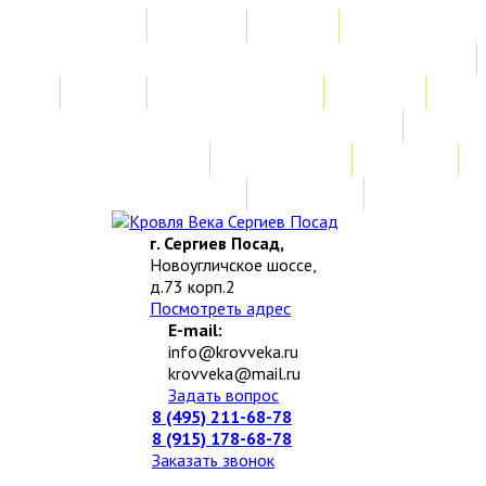
Главная
Акции
Услуги
Замер
Расчет стоимости
Монтаж
Изготовление нестандартных изделий
Доставка и возврат
Наши работы
Новости
О компании
Контакты
г. Сергиев Посад,
Новоугличское шоссе,
д.73 корп.2
Посмотреть адрес
E-mail:
info@krovveka.ru
krovveka@mail.ru
Задать вопрос
8 (495) 211-68-78
8 (915) 178-68-78
Заказать звонок