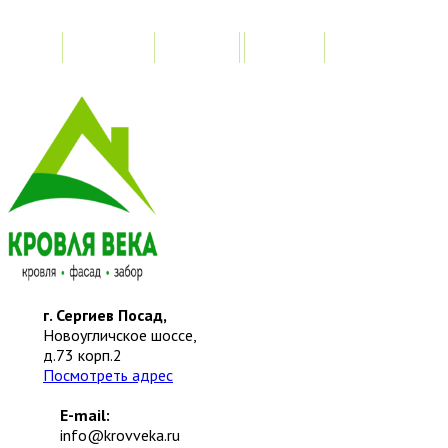
Главная
Акции
Замер
Расчет стоимо
г. Сергиев Посад,
Новоугличское шоссе,
д.73 корп.2
Посмотреть адрес
E-mail:
info@krovveka.ru