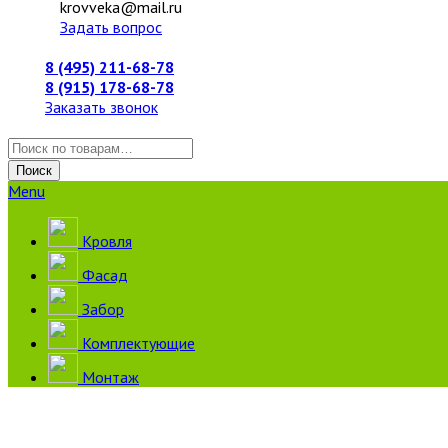
krovveka@mail.ru
Задать вопрос
8 (495) 211-68-78
8 (915) 178-68-78
Заказать звонок
Искать:
Поиск
Menu
Кровля
Фасад
Забор
Комплектующие
Монтаж