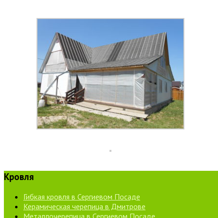
Кровля
Гибкая кровля в Сергиевом Посаде
Керамическая черепица в Дмитрове
Металлочерепица в Сергиевом Посаде