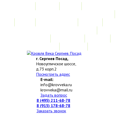
Главная
Акции
Услуги
Замер
Расчет стоимости
Монтаж
Изготовление нестандартных изделий
Доставка и возврат
Наши работы
Новости
О компании
Контакты
г. Сергиев Посад,
Новоугличское шоссе,
д.73 корп.2
Посмотреть адрес
E-mail:
info@krovveka.ru
krovveka@mail.ru
Задать вопрос
8 (495) 211-68-78
8 (915) 178-68-78
Заказать звонок