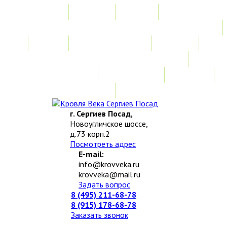
Главная
Акции
Услуги
Замер
Расчет стоимости
Монтаж
Изготовление нестандартных изделий
Доставка и возврат
Наши работы
Новости
О компании
Контакты
г. Сергиев Посад,
Новоугличское шоссе,
д.73 корп.2
Посмотреть адрес
E-mail:
info@krovveka.ru
krovveka@mail.ru
Задать вопрос
8 (495) 211-68-78
8 (915) 178-68-78
Заказать звонок