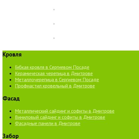
Кровля
Гибкая кровля в Сергиевом Посаде
Керамическая черепица в Дмитрове
Металлочерепица в Сергиевом Посаде
Профнастил кровельный в Дмитрове
Фасад
Металлический сайдинг и софиты в Дмитрове
Виниловый сайдинг и софиты в Дмитрове
Фасадные панели в Дмитрове
Забор