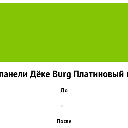
анели Дёке Burg Платиновый 
До
После